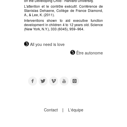
on the Developing Child - Harvard University.
L'attention et le contrôle exécutif. Conférence de
Stanislas Dehaene, Collège de France Diamond,
A., & Lee, K. (2011).
Interventions shown to aid executive function
development in children 4 to 12 years old. Science
(New York, N.Y.), 333 (6045), 959–964.
➌
All you need is love
➎
Être autonome
Contact
|
L'équipe