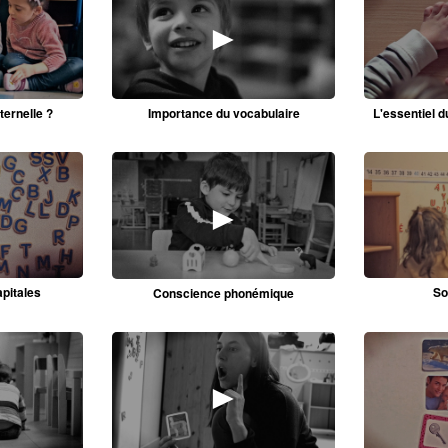
►
ternelle ?
Importance du vocabulaire
L'essentiel 
►
pitales
So
Conscience phonémique
►