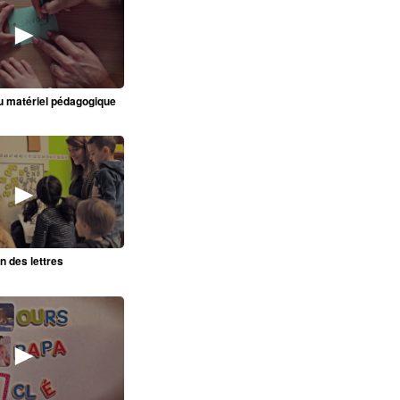
►
du matériel pédagogique
►
n des lettres
►