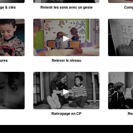
age & clés
Retenir les sons avec un geste
Comp
►
Relever le niveau
tures
►
Rattrapage en CP
Re