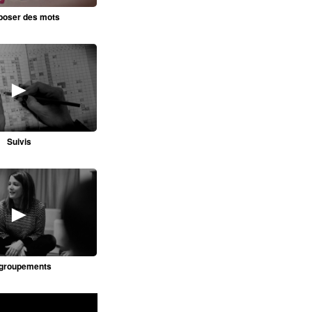
oser des mots
►
Suivis
►
groupements