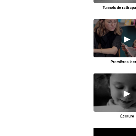
Tunnels de rattrap
►
Premières lec
►
Écriture