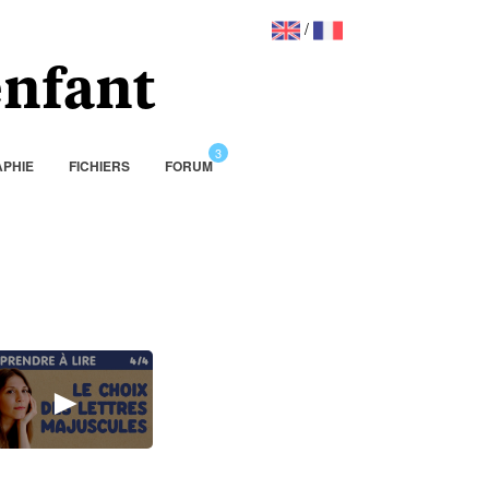
/
’enfant
PHIE
FICHIERS
FORUM
►