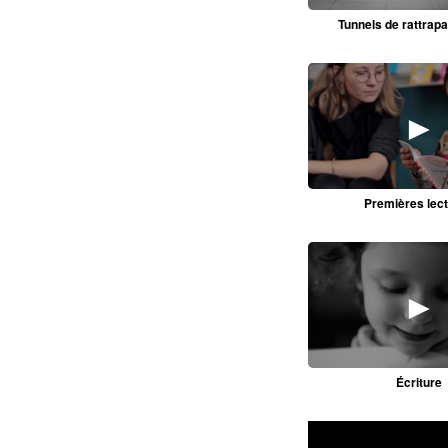
Tunnels de rattrap
►
Premières lec
►
Écriture