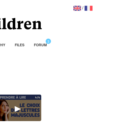
/
ildren
PHY
FILES
FORUM
►